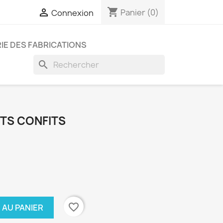
shopping_cart

Panier
(0)
Connexion
IE DES FABRICATIONS
search
ITS CONFITS
favorite_border
 AU PANIER