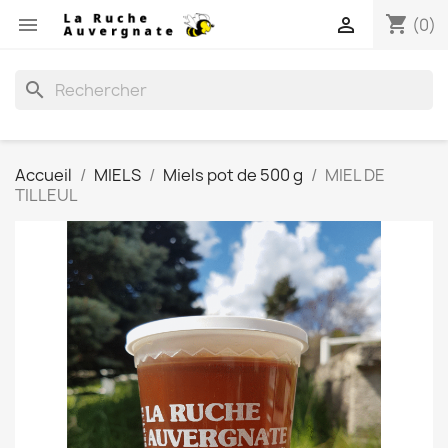
shopping_cart


(0)
search
Accueil
MIELS
Miels pot de 500 g
MIEL DE
TILLEUL