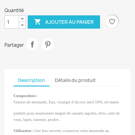
Quantité

favorite_border
AJOUTER AU PANIER
Partager
Description
Détails du produit
Composition :
Graines de moutarde, Eau, vinaigre d’alcool, miel 10%, sel marin
parfaite pour assaisonner magret de canard, ragoûts, rôtis, carré de
veau, lapin, saumon, poulet...
Utilisation :
Une fois ouverte, conservez cette moutarde au