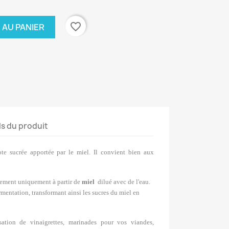
favorite_border
 AU PANIER
ls du produit
te sucrée apportée par le miel. Il convient bien aux
alement uniquement à partir de
miel
dilué avec de l'eau.
rmentation, transformant ainsi les sucres du miel en
sation de vinaigrettes, marinades pour vos viandes,