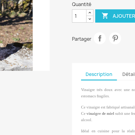
Quantité

AJOUTER
Partager
Description
Détai
Vinaigre très doux avec une no
estomacs fragiles.
Ce vinaigre est fabriqué artisan
Ce
vinaigre de miel
subit une fe
alcool.
Idéal en cuisine pour la réali